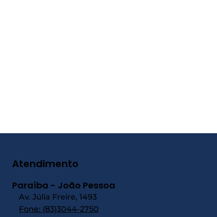
Atendimento
Paraíba - João Pessoa
Av. Júlia Freire, 1493
Fone:
(83)3044-2750