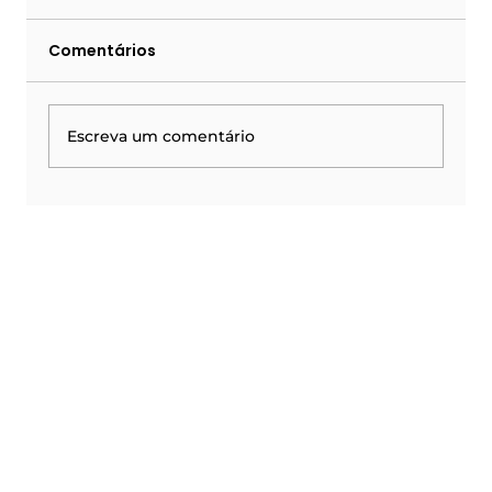
Comentários
Escreva um comentário
Quando o telefone deixa de ser um
ponto físico e vira infraestrutura
com PABX em nuvem