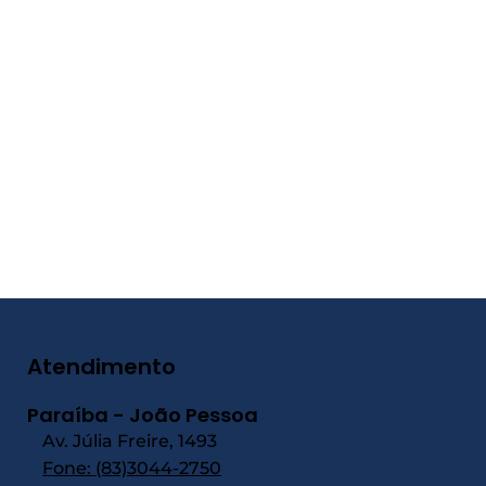
Atendimento
Paraíba - João Pessoa
Av. Júlia Freire, 1493
Fone:
(83)3044-2750