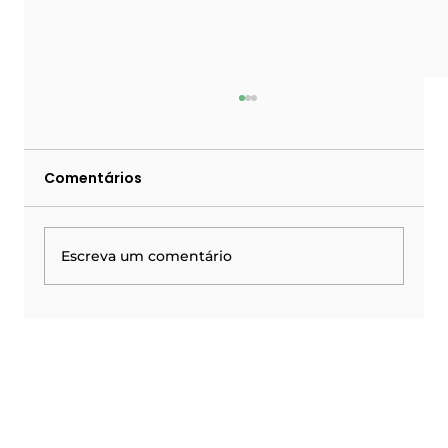
Comentários
Escreva um comentário
Do portão à sala de aula: como a
Escola Segura integrada elimina
falhas humanas