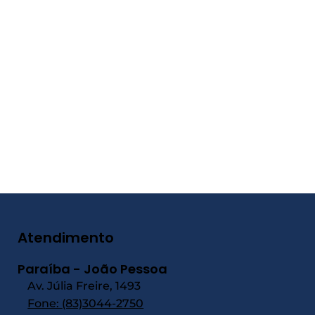
Atendimento
Paraíba - João Pessoa
Av. Júlia Freire, 1493
Fone:
(83)3044-2750