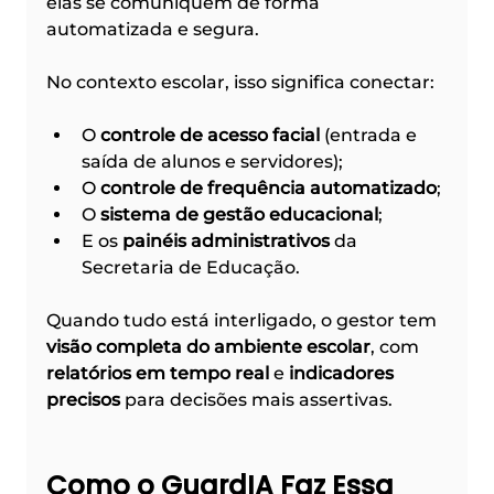
elas se comuniquem de forma 
automatizada e segura.
No contexto escolar, isso significa conectar:
O 
controle de acesso facial
 (entrada e 
saída de alunos e servidores);
O 
controle de frequência automatizado
;
O 
sistema de gestão educacional
;
E os 
painéis administrativos
 da 
Secretaria de Educação.
Quando tudo está interligado, o gestor tem 
visão completa do ambiente escolar
, com 
relatórios em tempo real
 e 
indicadores 
precisos
 para decisões mais assertivas.
Como o GuardIA Faz Essa 