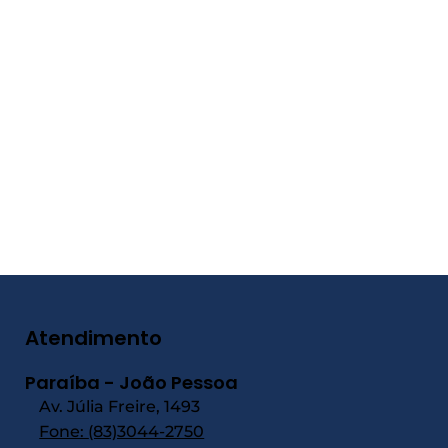
Atendimento
Paraíba - João Pessoa
Av. Júlia Freire, 1493
Fone:
(83)3044-2750