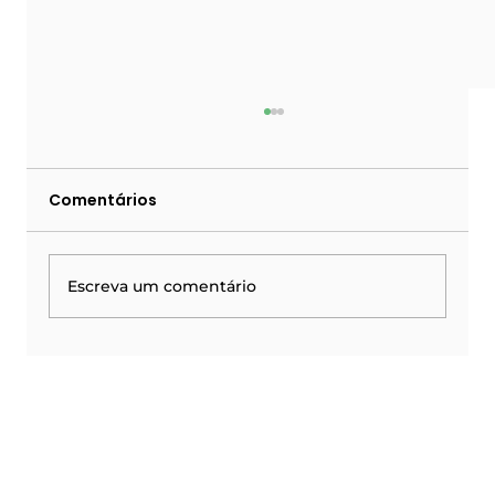
Comentários
Escreva um comentário
Escola Segura: os 5 pilares da
gestão educacional moderna