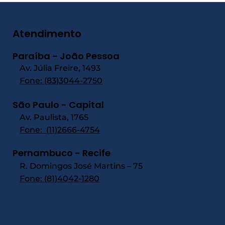
Atendimento
Paraíba - João Pessoa
Av. Júlia Freire, 1493
Fone:
(83)3044-2750
São Paulo - Capital
Av. Paulista, 1765
Fone:
(11)2666-4754
Pernambuco - Recife
R. Domingos José Martins – 75
Fone: (81)4042-1280