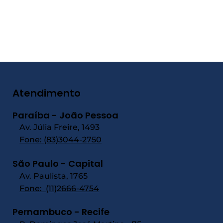
Atendimento
Paraíba - João Pessoa
Av. Júlia Freire, 1493
Fone:
(83)3044-2750
São Paulo - Capital
Av. Paulista, 1765
Fone:
(11)2666-4754
Pernambuco - Recife