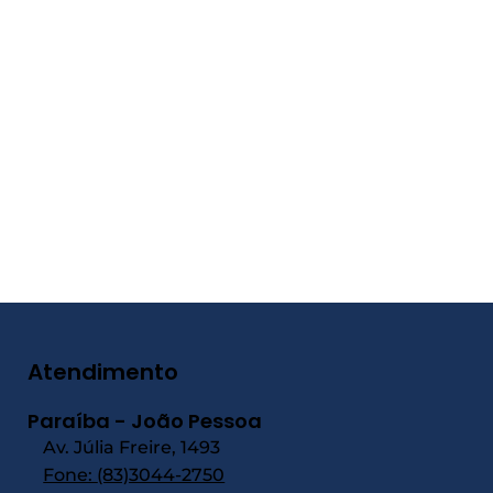
Atendimento
Paraíba - João Pessoa
Av. Júlia Freire, 1493
Fone:
(83)3044-2750