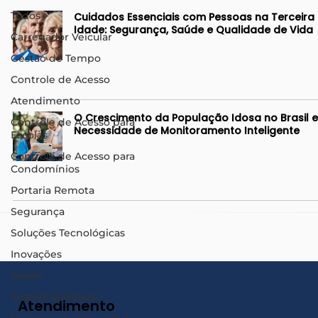
começa no relatório. Ela começa no registro
Todos
Cuidados Essenciais com Pessoas na Terceira
confiável da realidad
Idade: Segurança, Saúde e Qualidade de Vida
Carregador Veicular
Gestão de Tempo
Controle de Acesso
Atendimento
O Crescimento da População Idosa no Brasil e
Controle de Acesso para
Necessidade de Monitoramento Inteligente
Escolas
Controle de Acesso para
Condomínios
Portaria Remota
Segurança
Soluções Tecnológicas
Inovações
Saúde
Sustentabilidade
Atendimento
Relacionamento com o