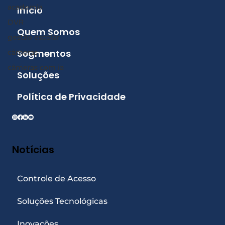
academia
Início
DVR
Quem Somos
gestão escolar
Segmentos
câmeras
câmeras com ia
Soluções
Política de Privacidade
Notícias
Controle de Acesso
Soluções Tecnológicas
Inovações