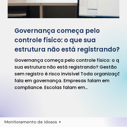
Governança começa pelo
controle físico: o que sua
estrutura não está registrando?
Governança começa pelo controle físico: o que
sua estrutura não está registrando? Gestão
sem registro é risco invisível Toda organização
fala em governança. Empresas falam em
compliance. Escolas falam em
responsabilidade institucional. Condomínios
falam em transparência. Mas existe uma
pergunta essencial que raramente é feita: O
que está sendo efetivamente registrado na
operação física? Porque governança não
Monitoramento de idosos