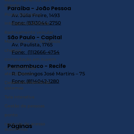
cliente
Paraíba - João Pessoa
Ponto Eletrônico
Av. Júlia Freire, 1493
Fone:
(83)3044-2750
Inteligência Artificial
Rastreamento veicular
São Paulo - Capital
Monitoramento de idosos
Av. Paulista, 1765
chatbot
Fone:
(11)2666-4754
computação em nuvem
Pernambuco - Recife
Consultoria de
R. Domingos José Martins – 75
atendimento
Fone: (81)4042-1280
Desenvolvimento de
sistemas
Tela interativa
Gestão de pessoas
ponto
controle de acesso
Páginas
academias