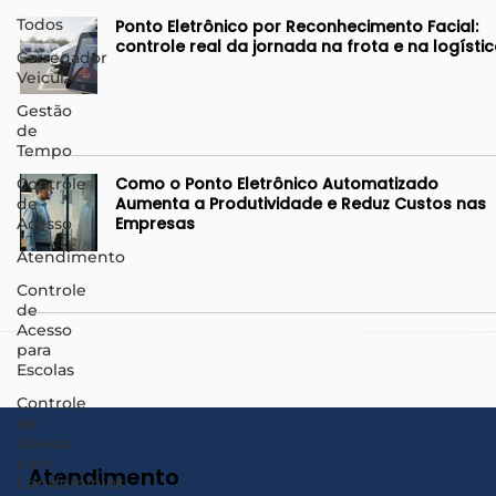
começa no relatório. Ela começa no registro
Todos
Ponto Eletrônico por Reconhecimento Facial:
confiável da realidad
controle real da jornada na frota e na logísti
Carregador
Veicular
Gestão
de
Tempo
Como o Ponto Eletrônico Automatizado
Controle
Aumenta a Produtividade e Reduz Custos nas
de
Empresas
Acesso
Atendimento
Controle
de
Acesso
para
Escolas
Controle
de
Acesso
para
Atendimento
Condomínios