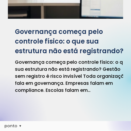
Governança começa pelo
controle físico: o que sua
estrutura não está registrando?
Governança começa pelo controle físico: o que
sua estrutura não está registrando? Gestão
sem registro é risco invisível Toda organização
fala em governança. Empresas falam em
compliance. Escolas falam em
responsabilidade institucional. Condomínios
falam em transparência. Mas existe uma
pergunta essencial que raramente é feita: O
que está sendo efetivamente registrado na
operação física? Porque governança não
ponto