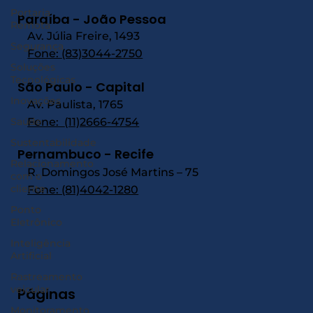
Portaria
Paraíba - João Pessoa
Remota
Av. Júlia Freire, 1493
Segurança
Fone:
(83)3044-2750
Soluções
Tecnológicas
São Paulo - Capital
Inovações
Av. Paulista, 1765
Saúde
Fone:
(11)2666-4754
Sustentabilidade
Pernambuco - Recife
Relacionamento
R. Domingos José Martins – 75
com o
cliente
Fone: (81)4042-1280
Ponto
Eletrônico
Inteligência
Artificial
Rastreamento
veicular
Páginas
Monitoramento