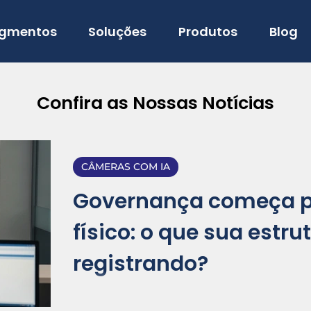
gmentos
Soluções
Produtos
Blog
Confira as Nossas Notícias
CÂMERAS COM IA
Governança começa pe
físico: o que sua estru
registrando?
Governança começa pelo controle físico: o qu
registrando? Gestão sem registro é risco invi