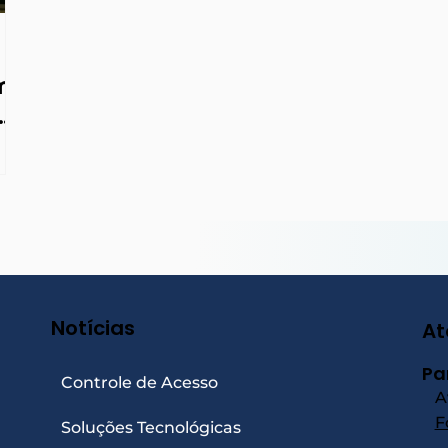
m
a
Notícias
At
Pa
Controle de Acesso
A
F
Soluções Tecnológicas