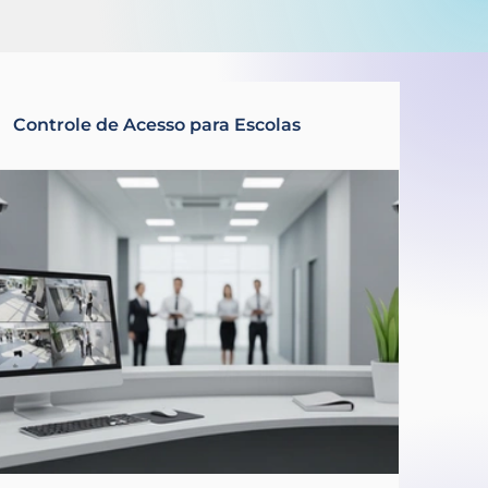
: O que está sendo efetivamente
nança não começa no relatório.
Controle de Acesso para Escolas
ológicas
Inovações
Saúde
ificial
Rastreamento veicular
imento
Desenvolvimento de sistemas
emia
DVR
gestão escolar