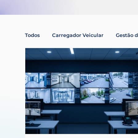
Todos
Carregador Veicular
Gestão 
Controle de Acesso para Condomínios
Sustentabilidade
Relacionamento c
Monitoramento de idosos
chatbot
Tela interativa
Gestão de pessoas