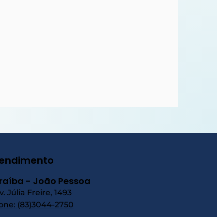
endimento
raíba - João Pessoa
v. Júlia Freire, 1493
one:
(83)3044-2750