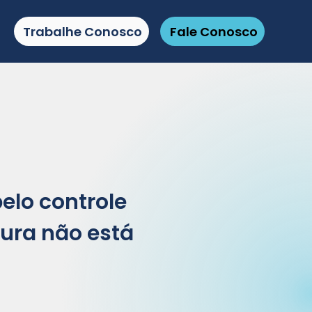
Trabalhe Conosco
Fale Conosco
lo controle
tura não está
e sua estrutura não está
sível Toda organização fala em