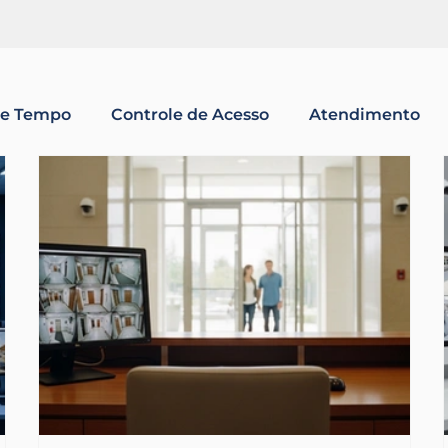
governança. Empresas falam em compliance. Escolas falam em
responsabilidade institucional. Condomínios falam em transparência. Mas existe
uma pergunta essencial que raramente é feita
registrado na operação física? Porque gover
Ela começa no registro confiável da realidad
de Tempo
Controle de Acesso
Atendimento
Portaria Remota
Segurança
Soluções Tecn
om o cliente
Ponto Eletrônico
Inteligência Art
computação em nuvem
Consultoria de atend
ponto
controle de acesso academias
acad