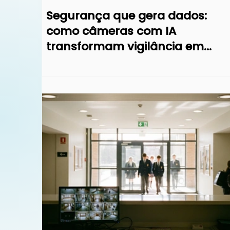
Segurança que gera dados:
como câmeras com IA
câmeras
câmeras com ia
transformam vigilância em
gestão