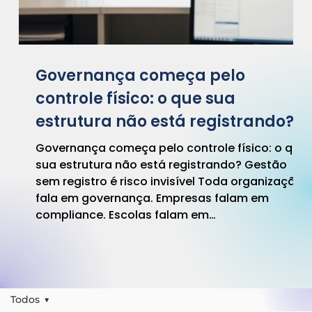
Governança começa pelo
controle físico: o que sua
estrutura não está registrando?
Governança começa pelo controle físico: o que
sua estrutura não está registrando? Gestão
sem registro é risco invisível Toda organização
fala em governança. Empresas falam em
compliance. Escolas falam em
responsabilidade institucional. Condomínios
falam em transparência. Mas existe uma
pergunta essencial que raramente é feita: O
que está sendo efetivamente registrado na
operação física? Porque governança não
Todos