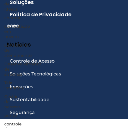
Soluções
de
idosos
Política de Privacidade
chatbot
computação
em
nuvem
Notícias
Consultoria
de
atendimento
Controle de Acesso
Desenvolvimento
de
Soluções Tecnológicas
sistemas
Tela
Inovações
interativa
Gestão
Sustentabilidade
de
pessoas
Segurança
ponto
controle